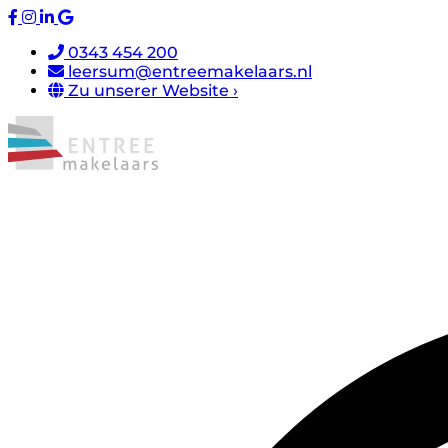
0343 454 200
leersum@entreemakelaars.nl
Zu unserer Website ›