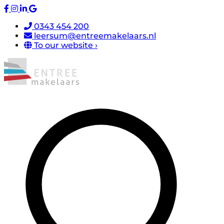
0343 454 200
leersum@entreemakelaars.nl
To our website ›