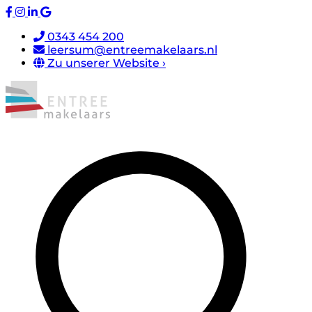
0343 454 200
leersum@entreemakelaars.nl
Zu unserer Website ›