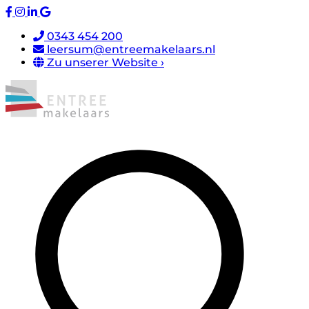
0343 454 200
leersum@entreemakelaars.nl
Zu unserer Website ›