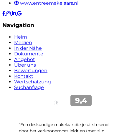
www.entreemakelaars.nl
Navigation
Heim
Medien
In der Nähe
Dokumente
Angebot
Über uns
Bewertungen
Kontakt
Wertschätzung
Suchanfrage
“Een deskundige makelaar die je uitstekend
door het verkoopproces leidt en (met zijn