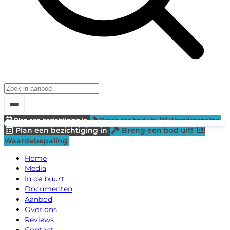
Plan een bezichtiging in
Breng een bod uit!
Waardebepaling
Plan een bezichtiging in
Breng een bod uit!
Waardebepaling
Home
Media
In de buurt
Documenten
Aanbod
Over ons
Reviews
Contact