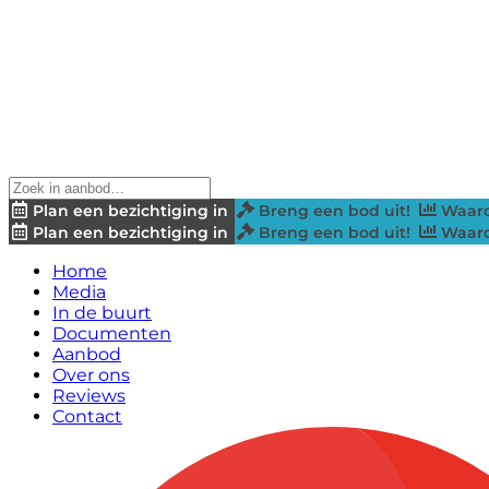
Plan een bezichtiging in
Breng een bod uit!
Waard
Plan een bezichtiging in
Breng een bod uit!
Waard
Home
Media
In de buurt
Documenten
Aanbod
Over ons
Reviews
Contact