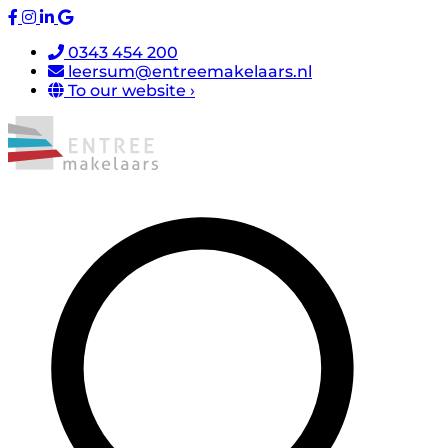
0343 454 200
leersum@entreemakelaars.nl
To our website ›