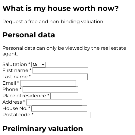
What is my house worth now?
Request a free and non-binding valuation.
Personal data
Personal data can only be viewed by the real estate
agent.
Salutation *
First name *
Last name *
Email *
Phone *
Place of residence *
Address *
House No. *
Postal code *
Preliminary valuation